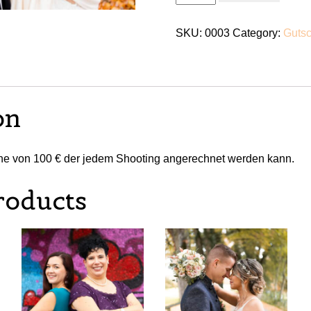
quantity
SKU:
0003
Category:
Guts
on
he von 100 € der jedem Shooting angerechnet werden kann.
roducts